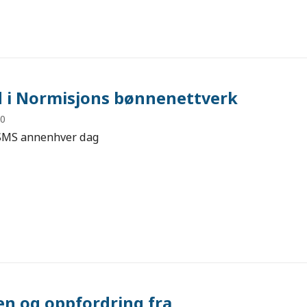
d i Normisjons bønnenettverk
20
SMS annenhver dag
en og oppfordring fra