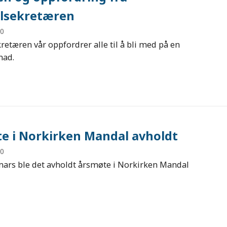
lsekretæren
20
retæren vår oppfordrer alle til å bli med på en
nad.
e i Norkirken Mandal avholdt
20
ars ble det avholdt årsmøte i Norkirken Mandal