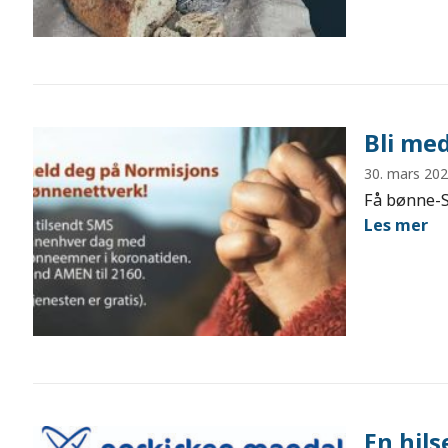
Bli me
30. mars 20
Få bønne-
Les mer
En hils