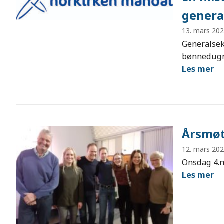
genera
13. mars 20
Generalsek
bønnedug
Les mer
Årsmøt
12. mars 20
Onsdag 4.m
Les mer