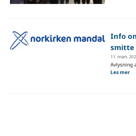
Info o
smitte
11. mars 20
Avlysning 
Les mer