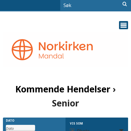
Kommende Hendelser
›
Senior
Hendelser
Hendelser
DATO
VIS SOM
Hendelse
Photo