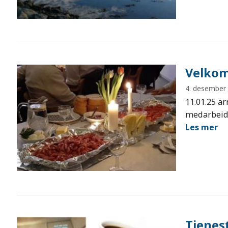
Velkom
4. desember
11.01.25 ar
medarbeide
Les mer
Tjenest