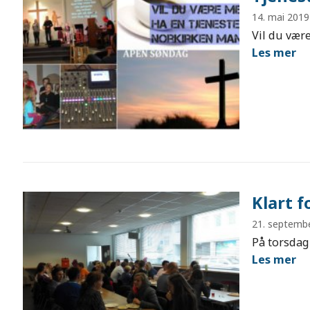
14. mai 2019
Vil du vær
Les mer
Klart 
21. septemb
På torsdag
Les mer