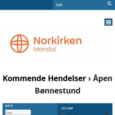
Kommende Hendelser
› Åpen
Bønnestund
Hendelser
Hendelser
DATO
VIS SOM
Hendelse
Photo