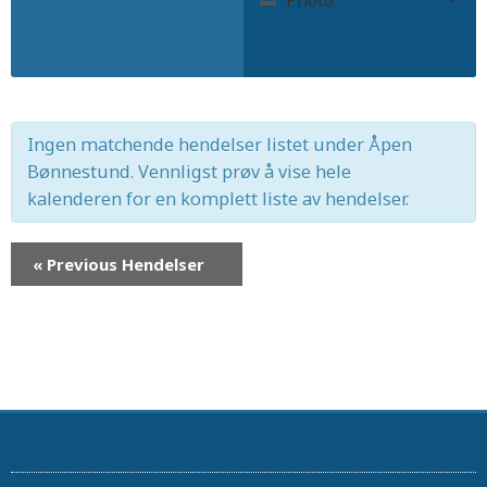
Search
Search
Views
and
Navigation
Views
Navigation
Ingen matchende hendelser listet under Åpen
Bønnestund. Vennligst prøv å vise hele
kalenderen for en komplett liste av hendelser.
«
Previous Hendelser