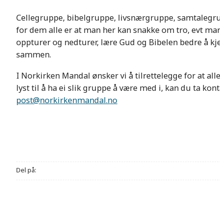
Cellegruppe, bibelgruppe, livsnærgruppe, samtalegru
for dem alle er at man her kan snakke om tro, evt ma
oppturer og nedturer, lære Gud og Bibelen bedre å k
sammen.
I Norkirken Mandal ønsker vi å tilrettelegge for at all
lyst til å ha ei slik gruppe å være med i, kan du ta k
post@norkirkenmandal.no
Del på: