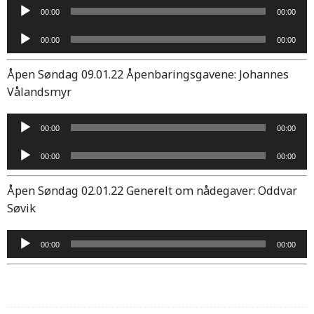
Lydavspiller
00:00
00:00
Lydavspiller
00:00
00:00
Åpen Søndag 09.01.22 Åpenbaringsgavene: Johannes
Vålandsmyr
Lydavspiller
00:00
00:00
Lydavspiller
00:00
00:00
Åpen Søndag 02.01.22 Generelt om nådegaver: Oddvar
Søvik
Lydavspiller
00:00
00:00