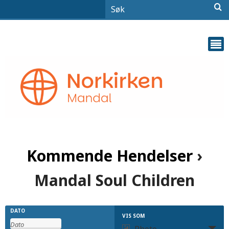
Kommende Hendelser
›
Mandal Soul Children
Hendelser
Hendelser
DATO
VIS SOM
Hendelse
Photo