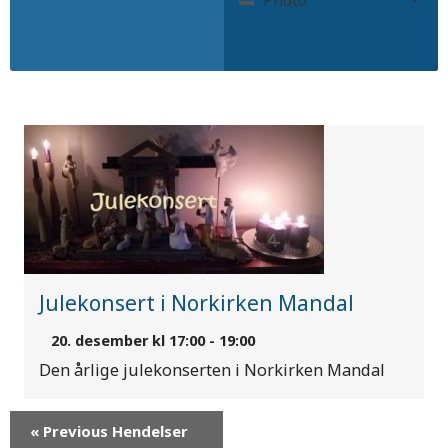
Search
Search
Views
and
Navigation
Views
Navigation
List
of
Hendelser
Julekonsert i Norkirken Mandal
20. desember kl 17:00
-
19:00
Den årlige julekonserten i Norkirken Mandal
«
Previous Hendelser