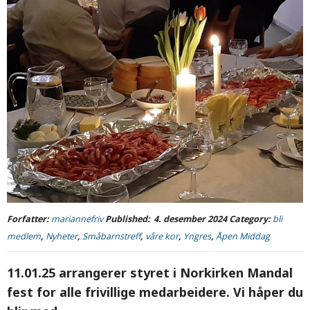
Forfatter:
mariannefriv
Published:
4. desember 2024
Category:
bli
medlem
,
Nyheter
,
Småbarnstreff
,
våre kor
,
Yngres
,
Åpen Middag
11.01.25 arrangerer styret i Norkirken Mandal
fest for alle frivillige medarbeidere. Vi håper du