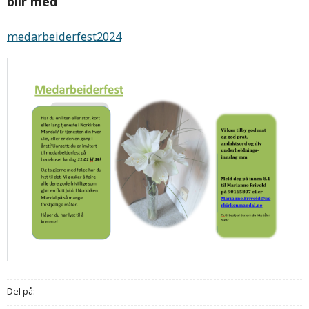
blir med
medarbeiderfest2024
Del på: