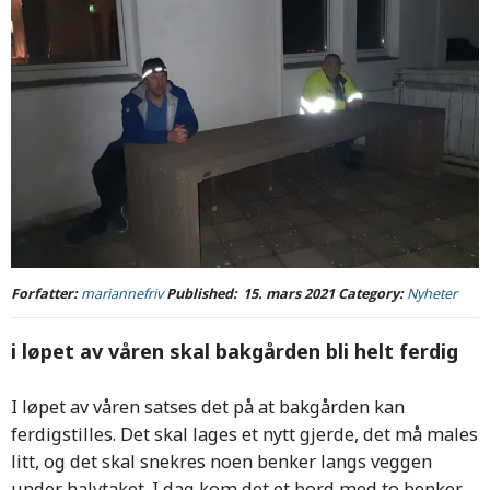
Forfatter:
mariannefriv
Published:
15. mars 2021
Category:
Nyheter
i løpet av våren skal bakgården bli helt ferdig
I løpet av våren satses det på at bakgården kan
ferdigstilles. Det skal lages et nytt gjerde, det må males
litt, og det skal snekres noen benker langs veggen
under halvtaket. I dag kom det et bord med to benker