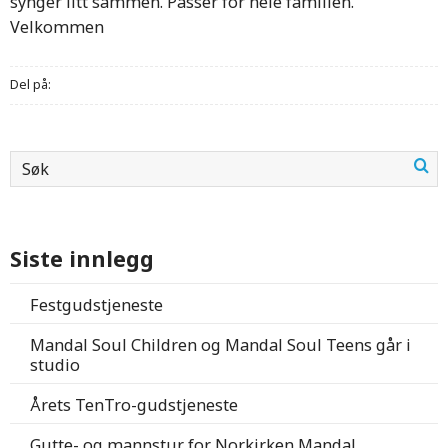
synger litt sammen. Passer for hele familien.
Velkommen
Del på:
Siste innlegg
Festgudstjeneste
Mandal Soul Children og Mandal Soul Teens går i
studio
Årets TenTro-gudstjeneste
Gutte- og mannstur for Norkirken Mandal