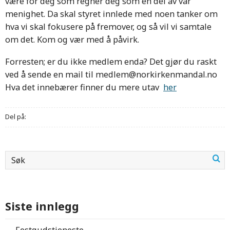
være for deg som regner deg som en del av vår
menighet. Da skal styret innlede med noen tanker om
hva vi skal fokusere på fremover, og så vil vi samtale
om det. Kom og vær med å påvirk.
Forresten; er du ikke medlem enda? Det gjør du raskt
ved å sende en mail til medlem@norkirkenmandal.no
Hva det innebærer finner du mere utav
her
Del på:
Siste innlegg
Festgudstjeneste