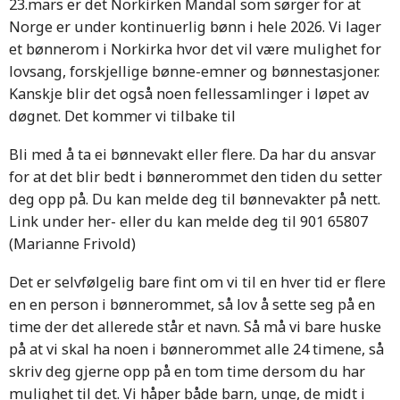
23.mars er det Norkirken Mandal som sørger for at
Norge er under kontinuerlig bønn i hele 2026. Vi lager
et bønnerom i Norkirka hvor det vil være mulighet for
lovsang, forskjellige bønne-emner og bønnestasjoner.
Kanskje blir det også noen fellessamlinger i løpet av
døgnet. Det kommer vi tilbake til
Bli med å ta ei bønnevakt eller flere. Da har du ansvar
for at det blir bedt i bønnerommet den tiden du setter
deg opp på. Du kan melde deg til bønnevakter på nett.
Link under her- eller du kan melde deg til 901 65807
(Marianne Frivold)
Det er selvfølgelig bare fint om vi til en hver tid er flere
en en person i bønnerommet, så lov å sette seg på en
time der det allerede står et navn. Så må vi bare huske
på at vi skal ha noen i bønnerommet alle 24 timene, så
skriv deg gjerne opp på en tom time dersom du har
mulighet til det. Vi håper både barn, unge, de midt i