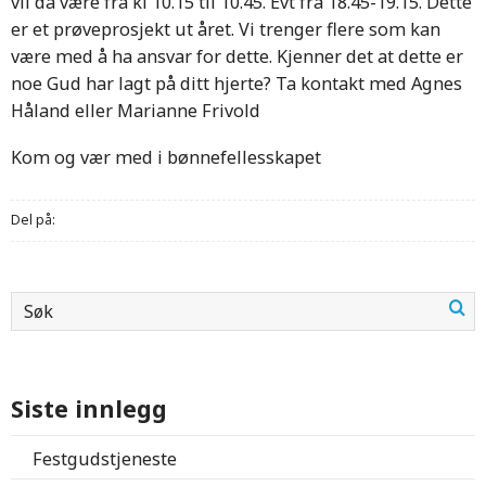
vil da være fra kl 10.15 til 10.45. Evt fra 18.45-19.15. Dette
er et prøveprosjekt ut året. Vi trenger flere som kan
være med å ha ansvar for dette. Kjenner det at dette er
noe Gud har lagt på ditt hjerte? Ta kontakt med Agnes
Håland eller Marianne Frivold
Kom og vær med i bønnefellesskapet
Del på:
Siste innlegg
Festgudstjeneste