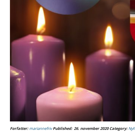
Forfatter:
mariannefriv
Published:
26. november 2020
Category:
Nyh