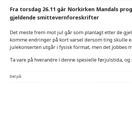
Fra torsdag 26.11 går Norkirken Mandals pro
gjeldende smittevernforeskrifter
Det meste frem mot jul går som planlagt etter de gjel
komme endringer på kort varsel dersom ting skulle end
julekonserten utgår i fysisk format, men det jobbes med
Ta vare på hverandre i denne spesielle førjulstida, og
Del på: