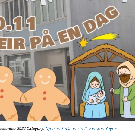
desember 2024
Category:
Nyheter
,
Småbarnstreff
,
våre kor
,
Yngres