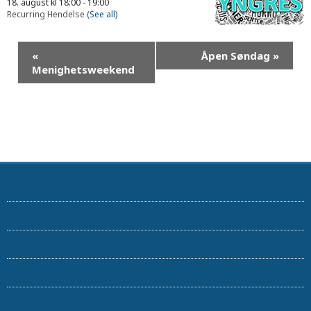
18. august kl 18:00
-
19:00
Recurring Hendelse
(See all)
«
Åpen Søndag
»
Menighetsweekend