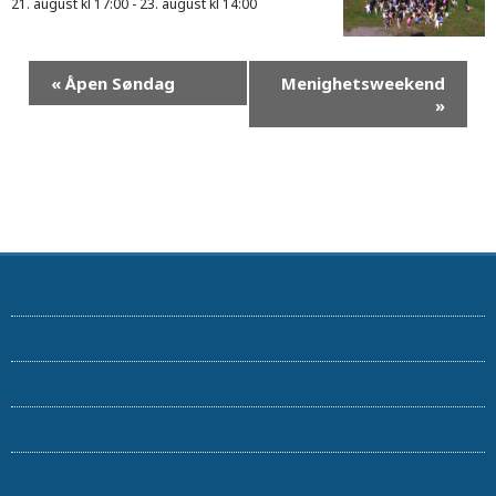
21. august kl 17:00
-
23. august kl 14:00
«
Åpen Søndag
Menighetsweekend
»